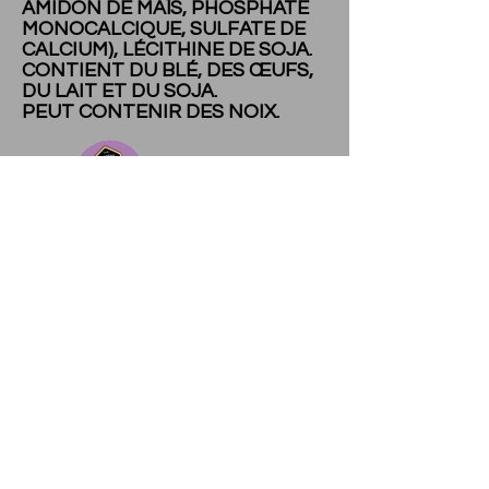
AMIDON DE MAÏS, PHOSPHATE
MONOCALCIQUE, SULFATE DE
CALCIUM), LÉCITHINE DE SOJA.
CONTIENT DU BLÉ, DES ŒUFS,
DU LAIT ET DU SOJA.
PEUT CONTENIR DES NOIX.
Pieces per package - 1