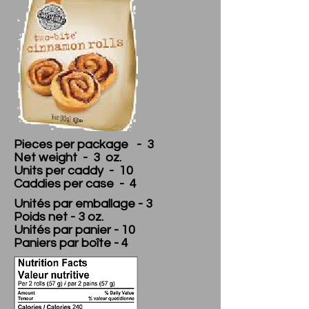
Pieces per package - 3
Net weight - 3 oz.
Units per caddy - 10
Caddies per case - 4
Unités par emballage - 3
Poids net - 3 oz.
Unités par panier - 10
Paniers par boîte - 4