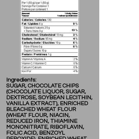
Ingredients:
SUGAR, CHOCOLATE CHIPS
(CHOCOLATE LIQUOR, SUGAR,
DEXTROSE, SOYBEAN LECITHIN,
VANILLA EXTRACT), ENRICHED
BLEACHED WHEAT FLOUR
(WHEAT FLOUR, NIACIN,
REDUCED IRON, THIAMINE
MONONITRATE, RIBOFLAVIN,
FOLIC ACID, BENZOYL
PEROXIDE), ENRICHED WHEAT