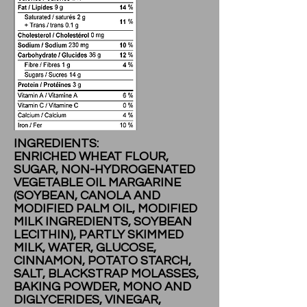
INGREDIENTS:
ENRICHED WHEAT FLOUR,
SUGAR, NON-HYDROGENATED
VEGETABLE OIL MARGARINE
(SOYBEAN, CANOLA AND
MODIFIED PALM OIL, MODIFIED
MILK INGREDIENTS, SOYBEAN
LECITHIN), PARTLY SKIMMED
MILK, WATER, GLUCOSE,
CINNAMON, POTATO STARCH,
SALT, BLACKSTRAP MOLASSES,
BAKING POWDER, MONO AND
DIGLYCERIDES, VINEGAR,