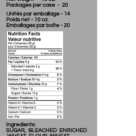
Packages per case - 20
Unités par emballage - 14
Poids net - 10 oz.
Emballages par boîte - 20
Ingredients:
SUGAR, BLEACHED ENRICHED