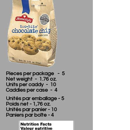
Pieces per package - 5
Net weight - 1.76 oz.
Units per caddy - 10
Caddies per case - 4
Unités par emballage - 5
Poids net - 1,76 oz.
Unités par panier - 10
Paniers par boîte - 4