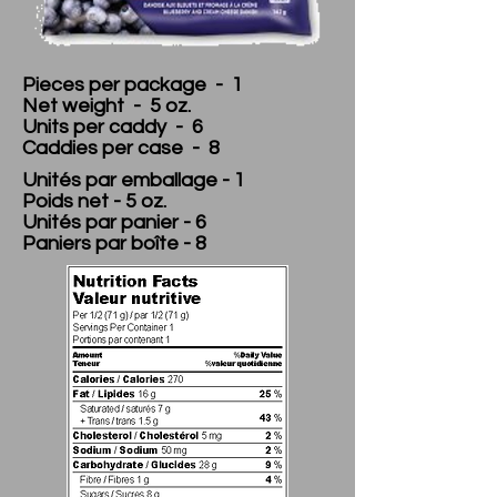
Pieces per package - 1
Net weight - 5 oz.
Units per caddy - 6
Caddies per case - 8
Unités par emballage - 1
Poids net - 5 oz.
Unités par panier - 6
Paniers par boîte - 8