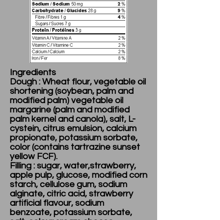
Ingredients
Dough : Wheat flour, vegetable oil
shortening (soybean, palm and
modified palm) vegetable oil
margarine (palm and modified
palm kernel and canola), salt, L-
cystein, citrus emulsion, calcium
propionate, potassium sorbate,
color (contains tartrazine sunset
yellow FCF).
Filling : sugar, water,strawberry,
apple pulp, glucose, modified corn
starch, cellulose gum, sodium
alginate, citric acid, strawberry
artificial flavour, sodium
benzoate, potassium sorbate,