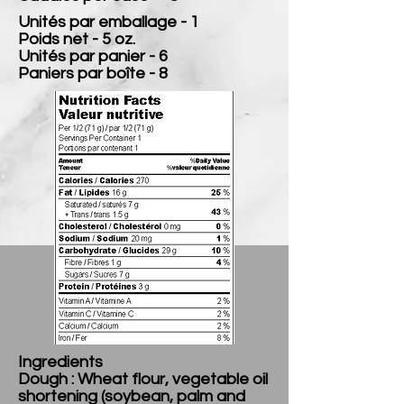
Unités par emballage - 1
Poids net - 5 oz.
Unités par panier - 6
Paniers par boîte - 8
Ingredients
Dough : Wheat flour, vegetable oil
shortening (soybean, palm and