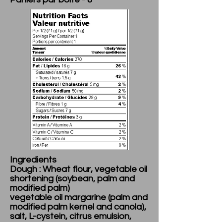
Ingredients
Dough : Wheat flour, vegetable oil
shortening (soybean, palm and
modified palm)
vegetable oil margarine (palm and
modified palm kernel and canola),
salt, L-cystein, citrus emulsion,